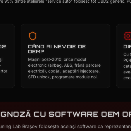
are 95% dintre atelierele "service auto" folosesc tot OBD2 generic. P
D2
CÂND AI NEVOIE DE
DI
OEM?
Cu 
și
Mașini post-2010, orice modul
P04
-
electronic (airbag, ABS, frână parcare
cat
rtor
electrică), codări, adaptări injectoare,
eva
SFD unlock, programare module noi.
eco
AGNOZĂ CU SOFTWARE OEM O
ning Lab Brașov folosește același software ca reprezentanț