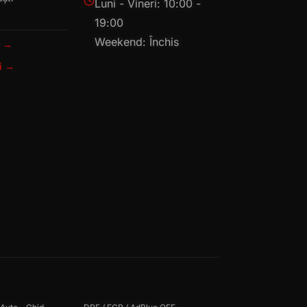
Luni - Vineri: 10:00 -
19:00
Weekend: Închis
g →
ți →