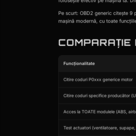
folosește efectiv pe mașina ta. Di
Airbag Reset
Pe scurt: OBD2 generic citește 9
Update Hărți
mașină modernă, cu toate funcțiile
Camere Parbriz Audi/VW
Diagnoză Camioane
COMPARAȚIE
Utilaje Agricole
Utilaje Grele
Funcționalitate
Citire coduri P0xxx generice motor
Citire coduri specifice producător (
Acces la TOATE modulele (ABS, airb
Test actuatori (ventilatoare, supape