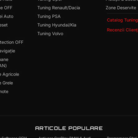
ue OFF
Tuning Renault/Dacia
Zone Deservite
i Auto
Tuning PSA
Catalog Tunin
eset
Tuning Hyundai/Kia
Recenzii Clien
Tuning Volvo
tection OFF
avigație
oane
AN)
e Agricole
e Grele
mote
ARTICOLE POPULARE