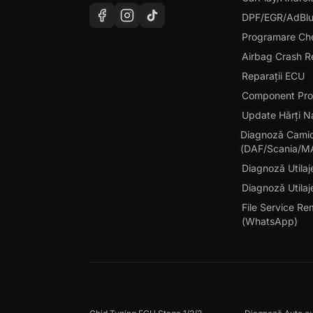
DPF/EGR/AdBl
Programare Che
Airbag Crash R
Reparații ECU
Component Pro
Update Hărți N
Diagnoză Cami
(DAF/Scania/M
Diagnoză Utilaj
Diagnoză Utilaj
File Service Re
(WhatsApp)