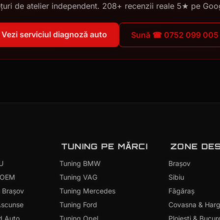
țuri de atelier independent. 208+ recenzii reale 5★ pe Goo
Vezi serviciul diagnoză auto
Sună ☎ 0752 099 005
TUNING PE MĂRCI
ZONE DE
U
Tuning BMW
Brașov
o OEM
Tuning VAG
Sibiu
o Brașov
Tuning Mercedes
Făgăraș
 Ascunse
Tuning Ford
Covasna & Harg
d Auto
Tuning Opel
Ploiești & Bucur