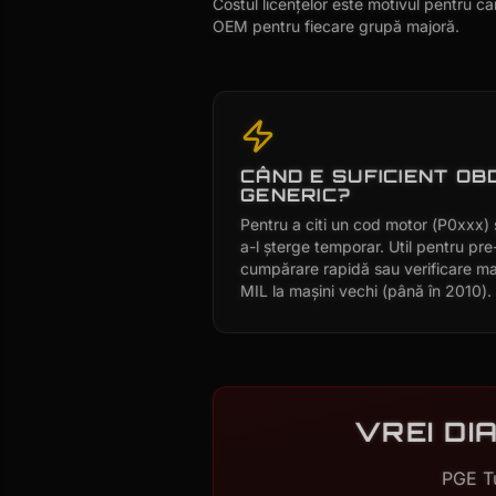
Costul licențelor este motivul pentru c
OEM pentru fiecare grupă majoră.
CÂND E SUFICIENT OB
GENERIC?
Pentru a citi un cod motor (P0xxx) 
a-l șterge temporar. Util pentru pre
cumpărare rapidă sau verificare ma
MIL la mașini vechi (până în 2010).
VREI DI
PGE Tu