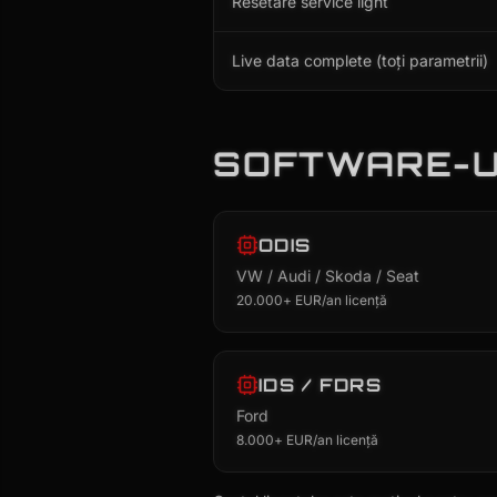
Resetare service light
Live data complete (toți parametrii)
SOFTWARE-UL
ODIS
VW / Audi / Skoda / Seat
20.000+ EUR/an licență
IDS / FDRS
Ford
8.000+ EUR/an licență