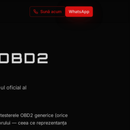
Sună acum
WhatsApp
 OBD2
 oficial al
 testerele OBD2 generice (orice
orului — ceea ce reprezentanța