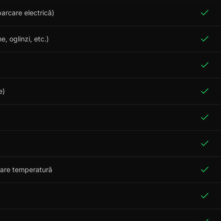
parcare electrică)
, oglinzi, etc.)
e)
zare temperatură