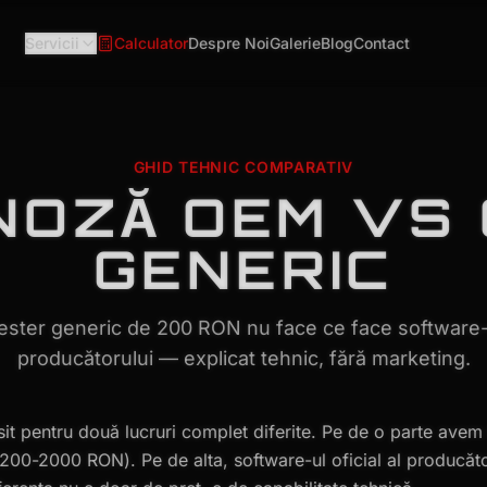
Servicii
Calculator
Despre Noi
Galerie
Blog
Contact
ning pe Mărci
Zone Deservite
Brașov
GHID TEHNIC COMPARATIV
NOZĂ OEM VS
/VW/Skoda/Seat
Sibiu
edes-Benz
Făgăraș
GENERIC
Covasna/Harghita
Ploiești/București
ester generic de 200 RON nu face ce face software-ul
lt/Dacia
producătorului — explicat tehnic, fără marketing.
Glosar Termeni
ot/Citroën
ai/Kia
it pentru două lucruri complet diferite. Pe de o parte avem
0-2000 RON). Pe de alta, software-ul oficial al producăt