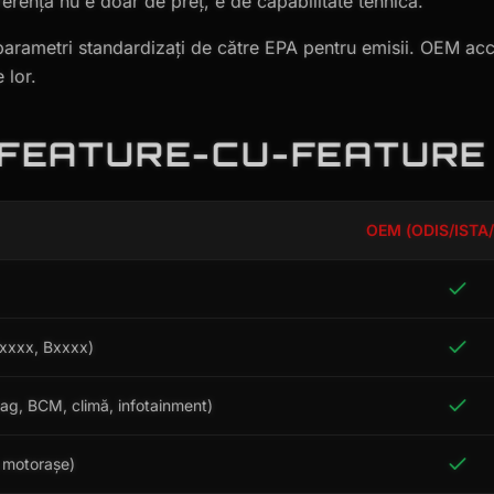
ferența nu e doar de preț, e de capabilitate tehnică.
 parametri standardizați de către EPA pentru emisii. OEM 
 lor.
 FEATURE-CU-FEATURE
OEM (ODIS/ISTA/
Uxxxx, Bxxxx)
ag, BCM, climă, infotainment)
, motorașe)