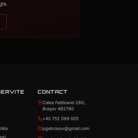
gle.
SERVITE
CONTACT
Calea Feldioarei 26G,
Brașov 462780
+40 752 099 005
hita
pgebrasov@gmail.com
ești