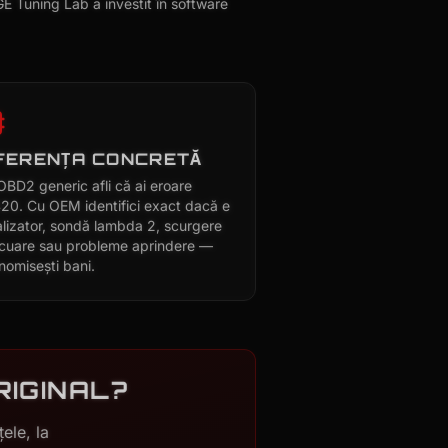
GE Tuning Lab a investit în software
FERENȚA CONCRETĂ
OBD2 generic afli că ai eroare
20. Cu OEM identifici exact dacă e
alizator, sondă lambda 2, scurgere
cuare sau probleme aprindere —
nomisești bani.
RIGINAL?
ele, la