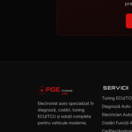
pre
SERVICII
PGE
TUNING
LAB
Tuning ECU/TC
Electronist auto specializat în
Diagnoză Aut
diagnoză, codări, tuning
Electrician Aut
ECU/TCU și soluții complete
pentru vehicule moderne.
Codări Funcții
CarPlay/Androi