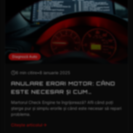
Diagnoză Auto
6 min
citire
•
8 ianuarie 2025
ANULARE ERORI MOTOR: CÂND
ESTE NECESAR ȘI CUM
FUNCȚIONEAZĂ?
Martorul Check Engine te îngrijorează? Afli când poți
șterge pur și simplu erorile și când este necesar să repari
problema.
Citește articolul