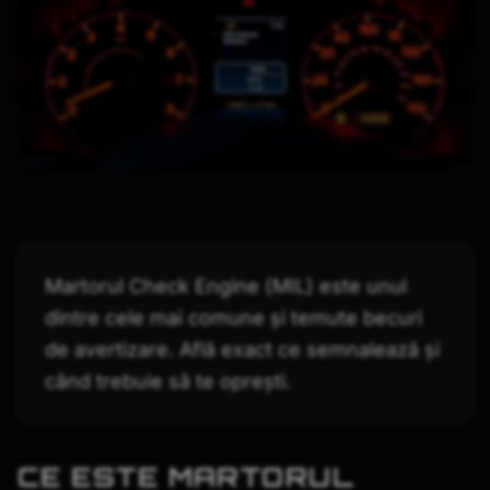
Martorul Check Engine (MIL) este unul
dintre cele mai comune și temute becuri
de avertizare. Află exact ce semnalează și
când trebuie să te oprești.
CE ESTE MARTORUL