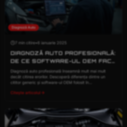
Diagnoză Auto
7 min
citire
•
6 ianuarie 2025
DIAGNOZĂ AUTO PROFESIONALĂ:
DE CE SOFTWARE-UL OEM FACE
DIFERENȚA
Diagnoză auto profesională înseamnă mult mai mult
decât citirea erorilor. Descoperă diferența dintre un
cititor generic și software-ul OEM folosit în
reprezentanțe.
Citește articolul