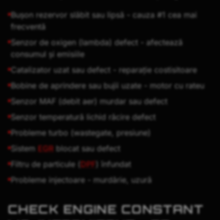
Bușon rezervor slăbit sau lipsă - cauza #1 cea mai
frecventă
Senzor de oxigen (lambda) defect - afectează
consumul și emisiile
Catalizator uzat sau defect - reparație costisitoare
Bobine de aprindere sau bujii uzate - motor cu rateu
Senzor MAF (debit aer) murdar sau defect
Senzor temperatură lichid răcire defect
Probleme turbo (wastegate, presiune)
Sistem
EGR
blocat sau defect
Filtru de particule (
DPF
) înfundat
Probleme injectoare - murdărie, uzură
CHECK ENGINE CONSTANT