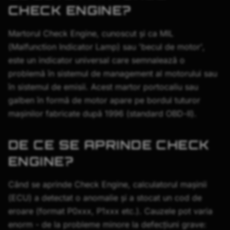
CHECK ENGINE?
Martorul Check Engine, cunoscut și ca MIL
(Malfunction Indicator Lamp) sau 'becul de motor',
este un indicator universal care semnalează o
problemă în sistemul de management al motorului sau
în sistemul de emisii. Acest martor portocaliu sau
galben în formă de motor apare pe bordul tuturor
mașinilor fabricate după 1996 (standard OBD-II).
DE CE SE APRINDE CHECK
ENGINE?
Când se aprinde Check Engine, calculatorul mașinii
(ECU) a detectat o anomalie și a stocat un cod de
eroare (format P0xxx, P1xxx etc.). Cauzele pot varia
enorm - de la probleme minore la defecțiuni grave: