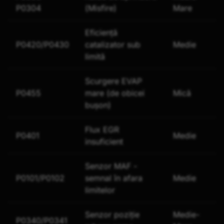
P0304
(Misfire)
Mare
Eficiență
P0420/P0430
catalizator sub
Medie
limită
Scurgere EVAP
P0455
mare (de obicei
Mică
bușon)
Flux EGR
P0401
Medie
insuficient
Senzor MAF -
P0101/P0102
semnal în afara
Medie
limitelor
Senzor poziție
Medie-
P0340/P0341