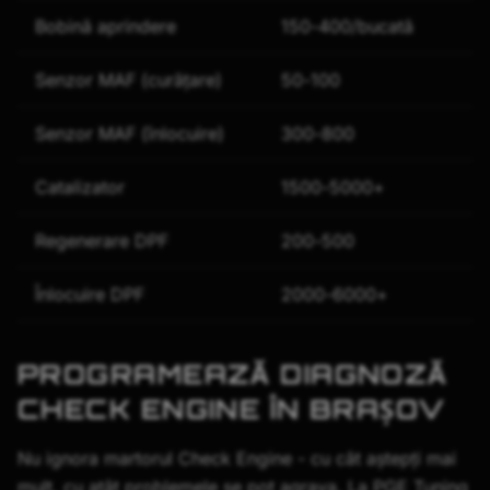
Bobină aprindere
150-400/bucată
Senzor MAF (curățare)
50-100
Senzor MAF (înlocuire)
300-800
Catalizator
1500-5000+
Regenerare DPF
200-500
Înlocuire DPF
2000-6000+
PROGRAMEAZĂ DIAGNOZĂ
CHECK ENGINE ÎN BRAȘOV
Nu ignora martorul Check Engine - cu cât aștepți mai
mult, cu atât problemele se pot agrava. La PGE Tuning