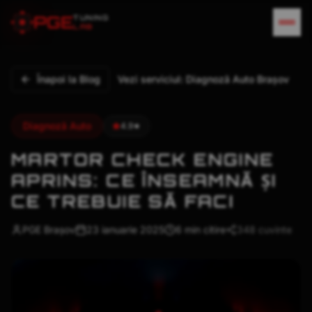
CHECK ENGINE APRINS - CE INSEAMNA CHEC
P
G
E
TUNING
LAB
Înapoi la Blog
Vezi serviciul:
Diagnoză Auto Brașov
Diagnoză Auto
4.9★
MARTOR CHECK ENGINE
APRINS: CE ÎNSEAMNĂ ȘI
CE TREBUIE SĂ FACI
CHECK ENGINE - MARTOR MOTOR - BEC AV
PGE Brașov
23 ianuarie 2025
6 min
citire
348
cuvinte