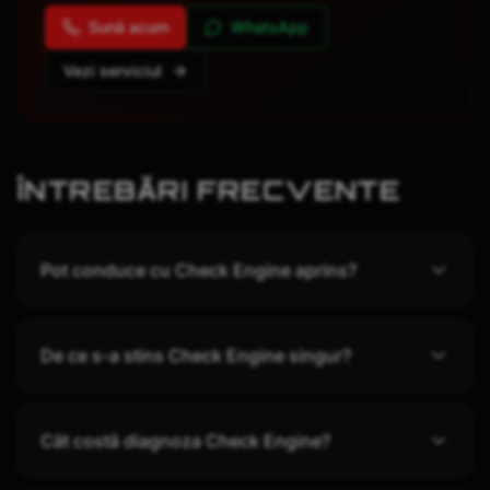
Sună acum
WhatsApp
Vezi serviciul
ÎNTREBĂRI FRECVENTE
Pot conduce cu Check Engine aprins?
De ce s-a stins Check Engine singur?
Cât costă diagnoza Check Engine?