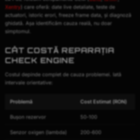
Xentry
) care oferă: date live detaliate, teste de
actuatori, istoric erori, freeze frame data, și diagnoză
ghidată. Așa identificăm cauza reală, nu doar
simptomul.
CÂT COSTĂ REPARAȚIA
CHECK ENGINE
Costul depinde complet de cauza problemei. Iată
intervale orientative:
Problemă
Cost Estimat (RON)
Bușon rezervor
50-100
Senzor oxigen (lambda)
200-600