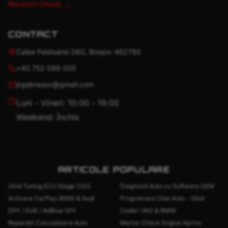
Recenzii Clienți →
CONTACT
Calea Feldioarei 26G, Brașov 462780
+40 752 099 005
pgebrasov@gmail.com
Luni - Vineri: 10:00 - 19:00
Weekend: Închis
ARTICOLE POPULARE
Ghid Tuning ECU Stage 1/2/3
Diagnoză Auto cu Software OEM
Activare CarPlay BMW & Audi
Programare Chei Auto - Ghid
DPF / EGR / AdBlue OFF
Codări VAG & BMW
Reparații Calculatoare Auto
Martor Check Engine Aprins