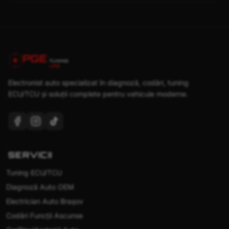
PGE
TUNING
LAB
Electronist auto specializat în diagnoză, codări, tuning
ECU/TCU și soluții complete pentru vehicule moderne.
SERVICII
Tuning ECU/TCU
Diagnoză Auto OEM
Electrician Auto Brașov
Codări Funcții Ascunse