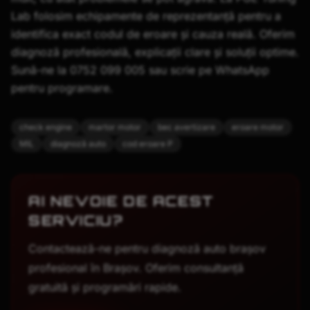
Lab folosim echipamente de reprezentanță pentru a
identifica exact codul de eroare și cauza reală. Oferim
diagnoză profesională, explicații clare și soluții optime.
Sună-ne la 0752 099 005 sau scrie pe WhatsApp
pentru programare.
check engine
martor motor
bec avertizare
eroare motor
MIL
diagnoză auto
cod eroare P
AI NEVOIE DE ACEST
SERVICIU?
Contactează-ne pentru
diagnoză auto brașov
profesional în Brașov. Oferim consultanță
gratuită și programări rapide.