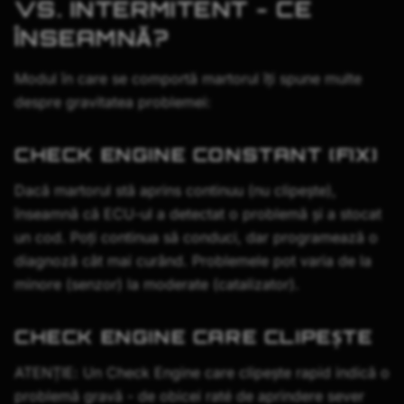
VS. INTERMITENT - CE
ÎNSEAMNĂ?
Modul în care se comportă martorul îți spune multe
despre gravitatea problemei:
CHECK ENGINE CONSTANT (FIX)
Dacă martorul stă aprins continuu (nu clipește),
înseamnă că ECU-ul a detectat o problemă și a stocat
un cod. Poți continua să conduci, dar programează o
diagnoză cât mai curând. Problemele pot varia de la
minore (senzor) la moderate (catalizator).
CHECK ENGINE CARE CLIPEȘTE
ATENȚIE: Un Check Engine care clipește rapid indică o
problemă gravă - de obicei raté de aprindere sever