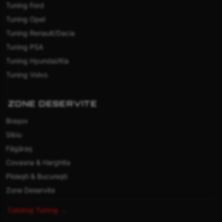
Tuning Ford
Tuning Opel
Tuning Renault/Dacia
Tuning PSA
Tuning Hyundai/Kia
Tuning Volvo
ZONE DESERVITE
Brașov
Sibiu
Făgăraș
Covasna & Harghita
Ploiești & București
Zone Deservite
Catalog Tuning →