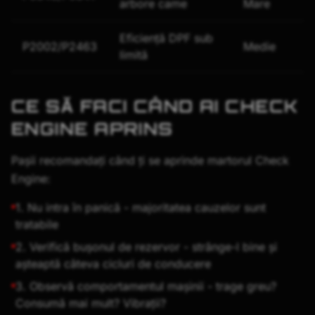
arbore came
Mare
Eficiență DPF sub
P2002/P2463
Medie
limită
CE SĂ FACI CÂND AI CHECK
ENGINE APRINS
Pașii recomandați când ți se aprinde martorul Check
Engine:
1. Nu intra în panică - majoritatea cauzelor sunt
tratabile
2. Verifică bușonul de rezervor - strânge-l bine și
așteaptă câteva cicluri de conducere
3. Observă comportamentul mașinii - trage greu?
Consumă mai mult? Vibrații?