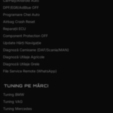
CarPlay/Android Auto
DPF/EGR/AdBlue OFF
Programare Chei Auto
Airbag Crash Reset
Reparații ECU
Component Protection OFF
Update Hărți Navigație
Diagnoză Camioane (DAF/Scania/MAN)
Diagnoză Utilaje Agricole
Diagnoză Utilaje Grele
File Service Remote (WhatsApp)
TUNING PE MĂRCI
Tuning BMW
Tuning VAG
Tuning Mercedes