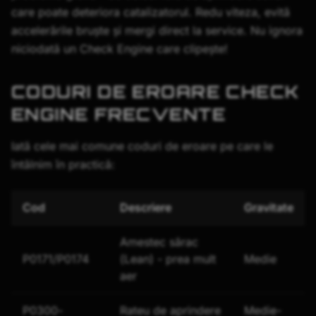
care poate deteriora catalizatorul. Redu viteza, evită
accelerările bruște și mergi direct la service. Nu ignora
niciodată un Check Engine care clipește!
CODURI DE EROARE CHECK
ENGINE FRECVENTE
Iată cele mai comune coduri de eroare pe care le
întâlnim în practică:
Cod
Descriere
Gravitate
Amestec sărac
P0171/P0174
(Lean) - prea mult
Medie
aer
P0300-
Rateu de aprindere
Medie-