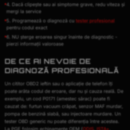
4. Dacă clipește sau ai simptome grave, redu viteza și
mergi la service
5. Programează o diagnoză cu
tester profesional
pentru codul exact
6. NU șterge eroarea singur înainte de diagnostic -
pierzi informații valoroase
DE CE AI NEVOIE DE
DIAGNOZĂ PROFESIONALĂ
Un cititor OBD2 ieftin sau o aplicație de telefon îți
poate arăta codul de eroare, dar nu și cauza reală. De
exemplu, un cod P0171 (amestec sărac) poate fi
cauzat de: furtun vacuum crăpat, senzor MAF murdar,
pompa de benzină slabă, sau injectoare murdare. Un
tester OBD generic nu poate diferenția între acestea.
La PGE folosim echipamente OEM (
ODIS
,
ISTA+
,