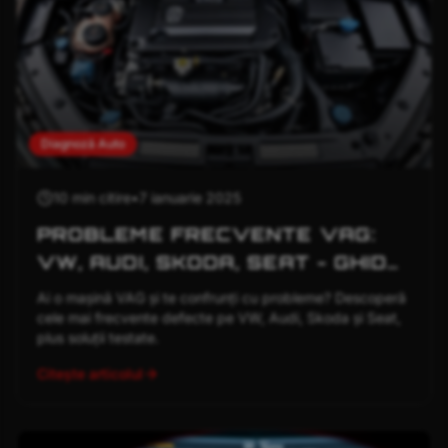
Diagnoză Auto
10 min
citire
•
7 ianuarie 2025
PROBLEME FRECVENTE VAG:
VW, AUDI, SKODA, SEAT - GHID
COMPLET
Ai o mașină VAG și te confrunți cu probleme? Descoperă
cele mai frecvente defecte pe VW, Audi, Skoda și Seat,
plus soluții testate.
Citește articolul