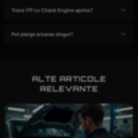
Trece ITP cu Check Engine aprins?
Pot șterge eroarea singur?
ALTE ARTICOLE
RELEVANTE