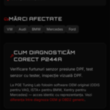
MĂRCI AFECTATE
VW
Audi
BMW
Mercedes
Ford
CUM DIAGNOSTICĂM
CORECT
P244A
Verificare furtunuri senzor presiune DPF, test
senzor cu tester, inspecție vizuală DPF.
La PGE Tuning Lab folosim software OEM original (ODIS
pentru VAG, ISTA+ pentru BMW, Xentry pentru
Mercedes) — acces identic cu reprezentanța. Vezi
diferența între diagnoza OEM și OBD2 generic
.