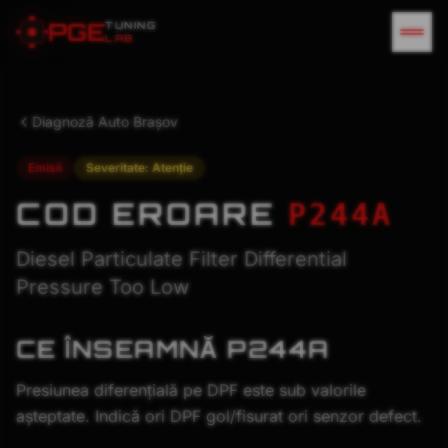
P
G
E
TUNING
LAB
Diagnoză Auto Brașov
Emisii
Severitate:
Atenție
COD EROARE
P244A
Diesel Particulate Filter Differential
Pressure Too Low
CE ÎNSEAMNĂ
P244A
Presiunea diferențială pe DPF este sub valorile
așteptate. Indică ori DPF gol/fisurat ori senzor defect.