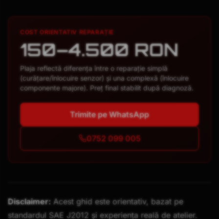
COST ORIENTATIV REPARAȚIE
150–4.500 RON
Plaja reflectă diferența între o reparație simplă
(curățare/înlocuire senzor) și una complexă (înlocuire
componente majore). Preț final stabilit după diagnoză.
Trimite pe WhatsApp
0752 099 005
Disclaimer:
Acest ghid este orientativ, bazat pe
standardul SAE J2012 și experiența reală de atelier.