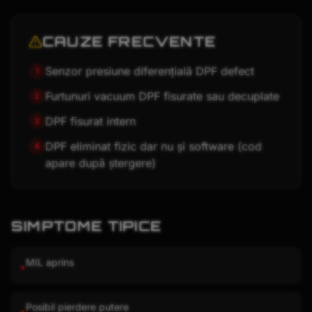
CAUZE FRECVENTE
Senzor presiune diferențială DPF defect
1
Furtunuri vacuum DPF fisurate sau decuplate
2
DPF fisurat intern
3
DPF eliminat fizic dar nu și software (cod
4
apare după ștergere)
SIMPTOME TIPICE
MIL aprins
•
Posibil pierdere putere
•