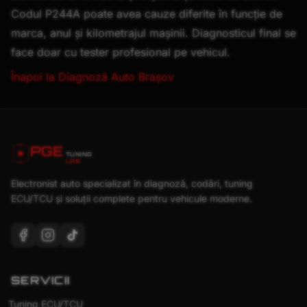
Codul
P244A
poate avea cauze diferite în funcție de
marca, anul și kilometrajul mașinii. Diagnosticul final se
face doar cu tester profesional pe vehicul.
Înapoi la Diagnoză Auto Brașov
PGE
TUNING
LAB
Electronist auto specializat în diagnoză, codări, tuning
ECU/TCU și soluții complete pentru vehicule moderne.
SERVICII
Tuning ECU/TCU