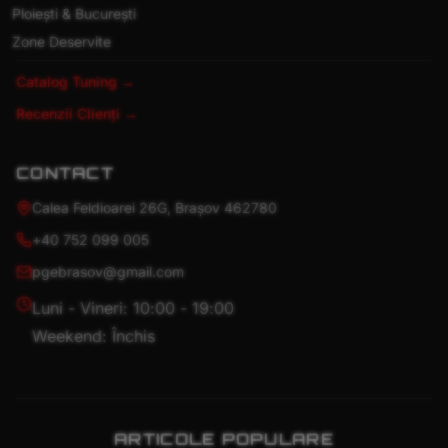
Ploiești & București
Zone Deservite
Catalog Tuning →
Recenzii Clienți →
CONTACT
Calea Feldioarei 26G, Brașov 462780
+40 752 099 005
pgebrasov@gmail.com
Luni - Vineri: 10:00 - 19:00
Weekend: Închis
ARTICOLE POPULARE