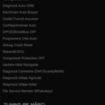
Diagnoză Auto OEM
Electrician Auto Brașov
Codări Funcții Ascunse
CarPlay/Android Auto
DPF/EGR/AdBlue OFF
Programare Chei Auto
Airbag Crash Reset
Reparații ECU
Component Protection OFF
Update Hărți Navigație
Diagnoză Camioane (DAF/Scania/MAN)
Diagnoză Utilaje Agricole
Diagnoză Utilaje Grele
File Service Remote (WhatsApp)
TUNING PE MĂRCI