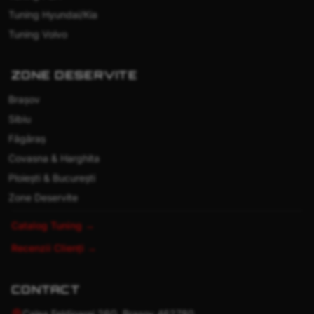
Tuning Hyundai/Kia
Tuning Volvo
ZONE DESERVITE
Brașov
Sibiu
Făgăraș
Covasna & Harghita
Ploiești & București
Zone Deservite
Catalog Tuning →
Recenzii Clienți →
CONTACT
Calea Feldioarei 26G, Brașov 462780