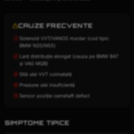
CAUZE FRECVENTE
Solenoid VVT/VANOS murdar (cod tipic
1
BMW N20/N55)
Lanț distribuție elongat (cauza pe BMW B47
2
și VAG MQB)
Sită ulei VVT colmatată
3
Presiune ulei insuficientă
4
Senzor poziție camshaft defect
5
SIMPTOME TIPICE