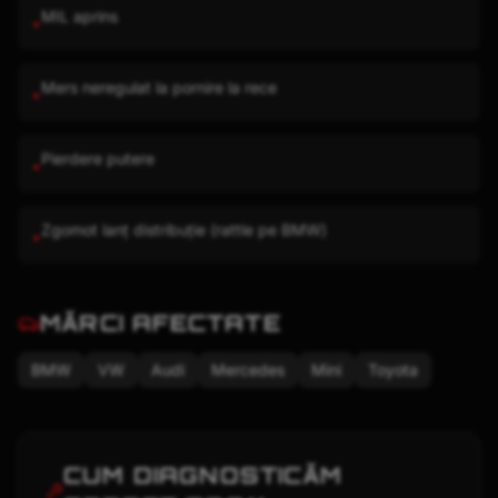
MIL aprins
•
Mers neregulat la pornire la rece
•
Pierdere putere
•
Zgomot lanț distribuție (rattle pe BMW)
•
MĂRCI AFECTATE
BMW
VW
Audi
Mercedes
Mini
Toyota
CUM DIAGNOSTICĂM