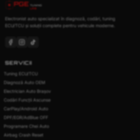
PGE
TUNING
LAB
Electronist auto specializat în diagnoză, codări, tuning
ECU/TCU și soluții complete pentru vehicule moderne.
SERVICII
Tuning ECU/TCU
Diagnoză Auto OEM
Electrician Auto Brașov
Codări Funcții Ascunse
CarPlay/Android Auto
DPF/EGR/AdBlue OFF
Programare Chei Auto
Airbag Crash Reset