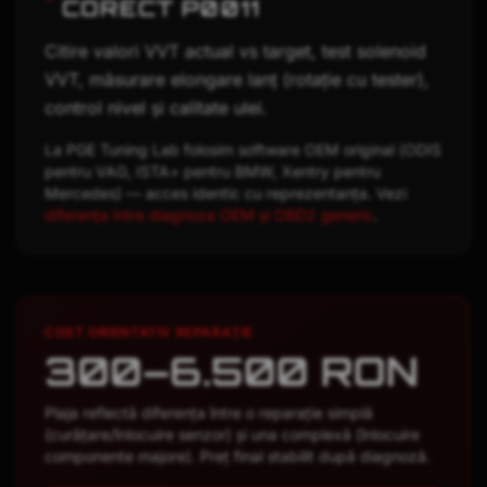
CORECT
P0011
Citire valori VVT actual vs target, test solenoid
VVT, măsurare elongare lanț (rotație cu tester),
control nivel și calitate ulei.
La PGE Tuning Lab folosim software OEM original (ODIS
pentru VAG, ISTA+ pentru BMW, Xentry pentru
Mercedes) — acces identic cu reprezentanța. Vezi
diferența între diagnoza OEM și OBD2 generic
.
COST ORIENTATIV REPARAȚIE
300–6.500 RON
Plaja reflectă diferența între o reparație simplă
(curățare/înlocuire senzor) și una complexă (înlocuire
componente majore). Preț final stabilit după diagnoză.