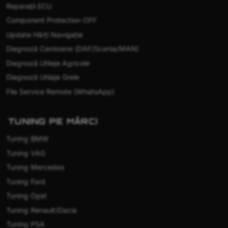
Reparații ECU
Component Protection OFF
Update Hărți Navigație
Diagnoză Camioane (DAF/Scania/MAN)
Diagnoză Utilaje Agricole
Diagnoză Utilaje Grele
File Service Remote (WhatsApp)
TUNING PE MĂRCI
Tuning BMW
Tuning VAG
Tuning Mercedes
Tuning Ford
Tuning Opel
Tuning Renault/Dacia
Tuning PSA