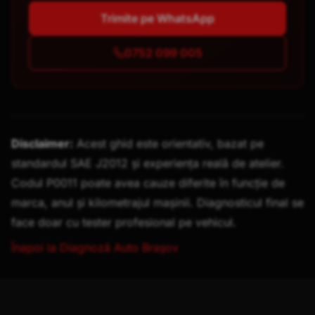
Trimite pe WhatsApp
0752 099 005
Disclaimer:
Acest ghid este orientativ, bazat pe
standardul SAE J2012 și experiența reală de atelier.
Codul
P0011
poate avea cauze diferite în funcție de
marca, anul și kilometrajul mașinii. Diagnosticul final se
face doar cu tester profesional pe vehicul.
Înapoi la Diagnoză Auto Brașov