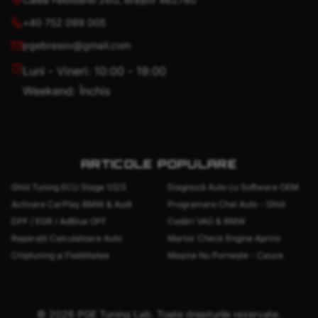
+40 752 099 005
pgebrasov@gmail.com
Luni - Vineri: 10:00 - 19:00
Weekend: Închis
ARTICOLE POPULARE
Ghid Tuning ECU Stage 1/2/3
Diagnoză Auto cu Software OEM
Activare CarPlay BMW & Audi
Programare Chei Auto - Ghid
DPF / EGR / AdBlue OFF
Codări VAG & BMW
Reparații Calculatoare Auto
Martor Check Engine Aprins
Chiptuning și Fiabilitatea
Mașina Nu Pornește - Cauze
©
2026
PGE Tuning Lab. Toate drepturile rezervate.