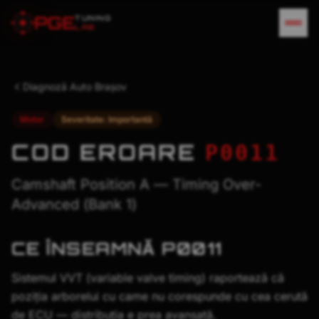
P
G
E
TUNING
LAB
Diagnoză Auto Brașov
Motor
Severitate:
Importantă
COD EROARE
P0011
Camshaft Position A — Timing Over-
Advanced (Bank 1)
CE ÎNSEAMNĂ
P0011
Sistemul VVT (variable valve timing) raportează că
poziția arborelui cu came nu corespunde cu cea cerută
de ECU — distribuția e prea avansată.