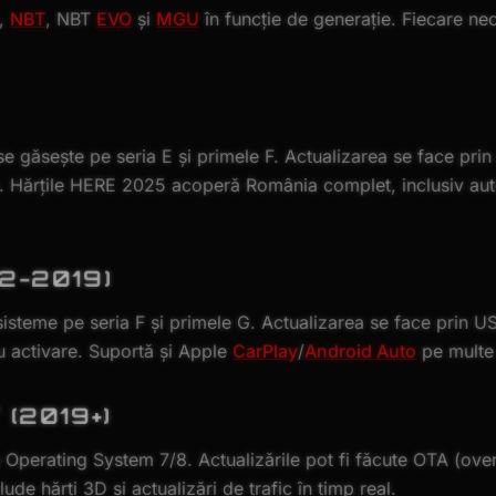
C,
NBT
, NBT
EVO
și
MGU
în funcție de generație. Fiecare nec
 găsește pe seria E și primele F. Actualizarea se face pri
. Hărțile HERE 2025 acoperă România complet, inclusiv aut
2-2019)
isteme pe seria F și primele G. Actualizarea se face prin U
u activare. Suportă și Apple
CarPlay
/
Android Auto
pe multe
(2019+)
Operating System 7/8. Actualizările pot fi făcute OTA (over
de hărți 3D și actualizări de trafic în timp real.