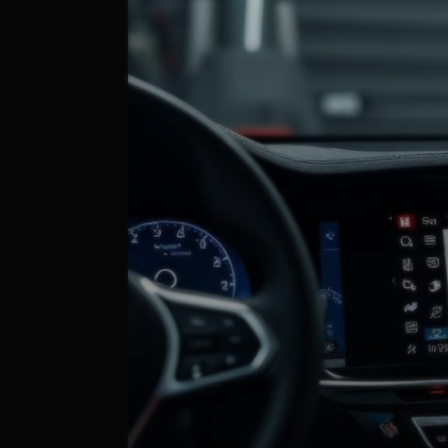
Airbag Reset
Update Hărți
Camere Parbriz Audi/VW
Diagnoză Camioane
Utilaje Agricole
Utilaje Grele