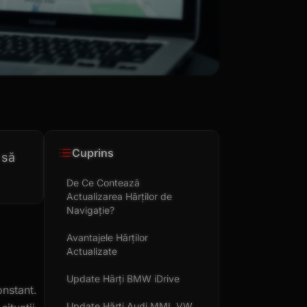
Cuprins
 să
De Ce Contează
Actualizarea Hărților de
Navigație?
Avantajele Hărților
Actualizate
Update Hărți BMW iDrive
onstant.
Update Hărți Audi MMI, VW