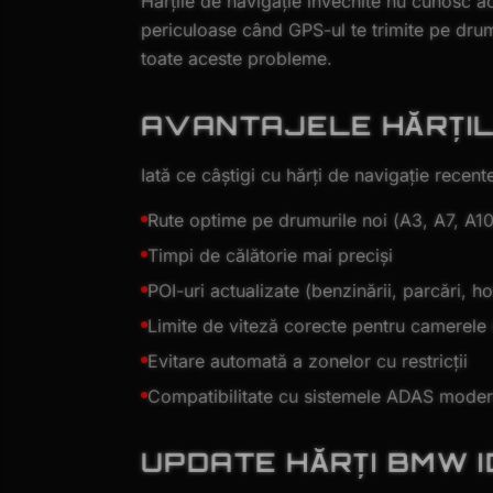
Hărțile de navigație învechite nu cunosc ace
periculoase când GPS-ul te trimite pe drumu
toate aceste probleme.
AVANTAJELE HĂRȚI
Iată ce câștigi cu hărți de navigație recent
Rute optime pe drumurile noi (A3, A7, A10
Timpi de călătorie mai preciși
POI-uri actualizate (benzinării, parcări, ho
Limite de viteză corecte pentru camerele
Evitare automată a zonelor cu restricții
Compatibilitate cu sistemele ADAS mode
UPDATE HĂRȚI BMW I