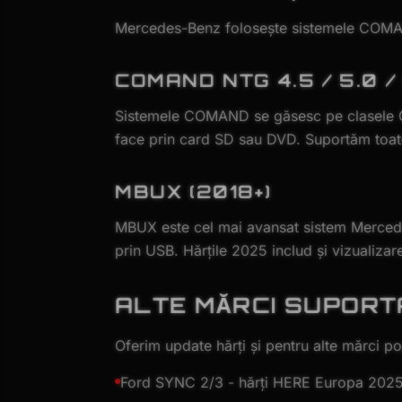
Mercedes-Benz folosește sistemele COMAN
COMAND NTG 4.5 / 5.0 / 
Sistemele COMAND se găsesc pe clasele C
face prin card SD sau DVD. Suportăm toate 
MBUX (2018+)
MBUX este cel mai avansat sistem Mercedes
prin USB. Hărțile 2025 includ și vizualizare
ALTE MĂRCI SUPORT
Oferim update hărți și pentru alte mărci po
Ford SYNC 2/3 - hărți HERE Europa 202