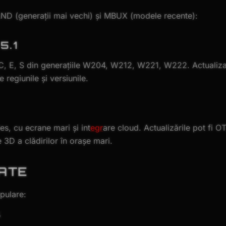
D (generații mai vechi) și MBUX (modele recente):
5.1
, E, S din generațiile W204, W212, W221, W222. Actualiza
regiunile și versiunile.
, cu ecrane mari și int
egr
are cloud. Actualizările pot fi O
 3D a clădirilor în orașe mari.
ATE
pulare:
5