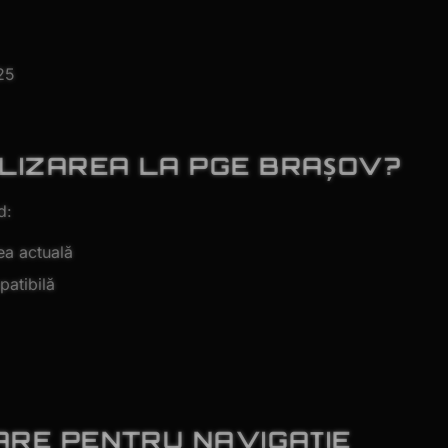
25
LIZAREA LA PGE BRAȘOV?
d:
ea actuală
patibilă
ARE PENTRU NAVIGAȚIE