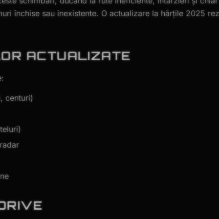
ste schimbări, ducând la rute ineficiente, întârzieri și chiar 
ri închise sau inexistente. O actualizare la hărțile 2025 re
LOR ACTUALIZATE
e:
, centuri)
teluri)
 radar
rne
DRIVE