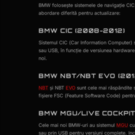
BMW folosește sistemele de navigație CI
abordare diferită pentru actualizare:
BMW CIC (2008-2012)
Sistemul CIC (Car Information Computer) se
sau USB, în funcție de versiunea hardware
noi.
BMW NBT/NBT EVO (201
NBT
și NBT
EVO
sunt cele mai răspândite s
fișiere FSC (Feature Software Code) pentr
BMW MGU/LIVE COCKPIT 
Cele mai noi BMW-uri au sistemul
MGU
cu 
sau prin USB pentru versiuni complete. Inclu