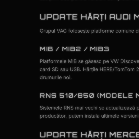
UPDATE HĂRȚI AUDI 
Grupul VAG folosește platforme comune de 
MIB / MIB2 / MIB3
Platformele MIB se găsesc pe VW Discover
card SD sau USB. Hărțile HERE/TomTom 20
drumurile noi.
RNS 510/850 (MODELE M
Sistemele RNS mai vechi se actualizează p
producător, putem instala ultimele versiuni
UPDATE HĂRȚI MERC