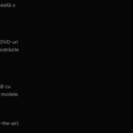
esită o
n DVD-uri
ostrăzile
SB cu
 modele.
-the-air)