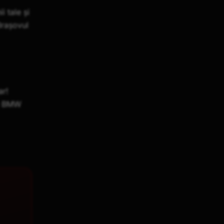
 tale și
Brașovul
ar!
pe BMW