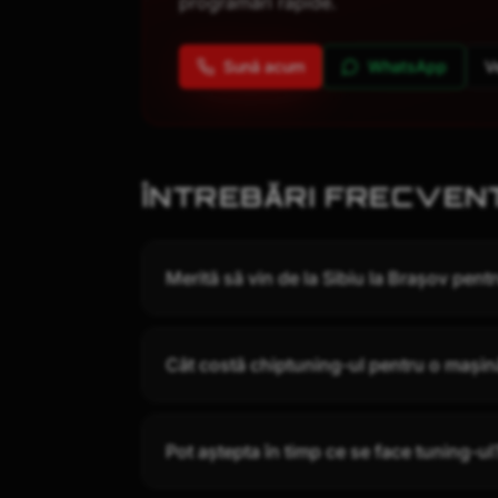
programări rapide.
Sună acum
WhatsApp
V
ÎNTREBĂRI FRECVEN
Merită să vin de la Sibiu la Brașov pent
Cât costă chiptuning-ul pentru o mașin
Pot aștepta în timp ce se face tuning-ul