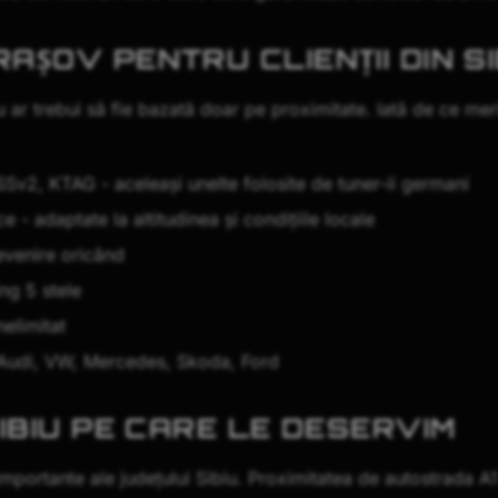
ȘOV PENTRU CLIENȚII DIN SI
 ar trebui să fie bazată doar pe proximitate. Iată de ce mer
Sv2, KTAG - aceleași unelte folosite de tuner-ii germani
e - adaptate la altitudinea și condițiile locale
revenire oricând
ng 5 stele
nelimitat
 Audi, VW, Mercedes, Skoda, Ford
IBIU PE CARE LE DESERVIM
e importante ale județului Sibiu. Proximitatea de autostrada A