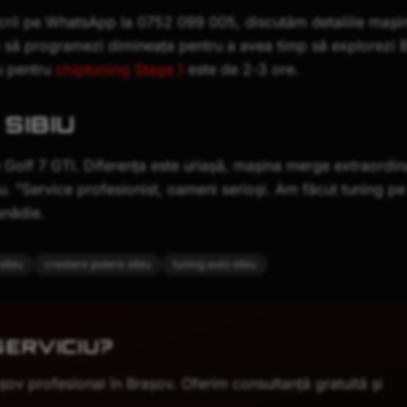
rii pe WhatsApp la 0752 099 005, discutăm detaliile mașinii
să programezi dimineața pentru a avea timp să explorezi 
u pentru
chiptuning
Stage 1
este de 2-3 ore.
 SIBIU
Golf 7 GTI. Diferența este uriașă, mașina merge extraordin
biu. "Service profesionist, oameni serioși. Am făcut tuning 
snădie.
sibiu
crestere putere sibiu
tuning auto sibiu
SERVICIU?
așov
profesional în Brașov. Oferim consultanță gratuită și