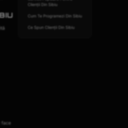
Clienții Din Sibiu
BIU
Cum Te Programezi Din Sibiu
Ce Spun Clienții Din Sibiu
ită
1 face