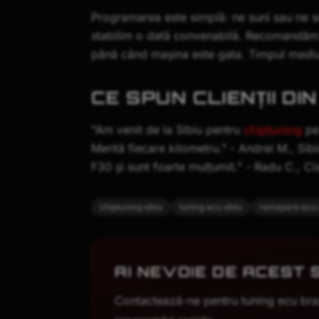
Programarea este simplă: ne suni sau ne sc
stabilim o dată convenabilă. Recomandăm 
până când mașina este gata. Timpul medi
CE SPUN CLIENȚII DIN
"Am venit de la Sibiu pentru
chiptuning
pe 
Merită fiecare kilometru." - Andrei M., Si
F30 și sunt foarte mulțumit." - Radu C., Ci
chiptuning sibiu
tuning ecu sibiu
remapare ecu 
AI NEVOIE DE ACEST 
Contactează-ne pentru
tuning ecu br