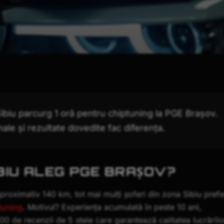
 Sibiu parcurg 1 oră pentru chiptuning la PGE Brașov.
le și rezultate dovedite fac diferența.
SIBIU ALEG PGE BRAȘOV?
proximativ 140 km, tot mai mulți șoferi din zona Sibiu prefe
tuning
. Motivul? Experiența acumulată în peste 10 ani,
0 de recenzii de 5 stele care garantează calitatea lucrărilo