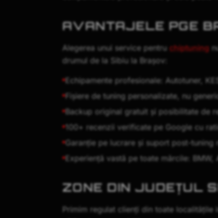
AVANTAJELE PGE BRA
Alegerea unui service pentru
chiptuning
nu
drumul de la Sibiu la Brașov:
Echipamente profesionale: Autotuner, KES
Fișiere de tuning personalizate, nu generic
Backup original gratuit și posibilitate de 
100+ recenzii verificate pe Google cu rati
Garanție pe lucrare și suport post-tuning 
Experiență vastă pe toate mărcile: BMW,
ZONE DIN JUDEȚUL S
Primim regulat clienți din toate localitățil