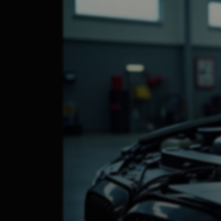
Airbag Reset
Update Hărți
Camere Parbriz Audi/VW
Diagnoză Camioane
Utilaje Agricole
Utilaje Grele