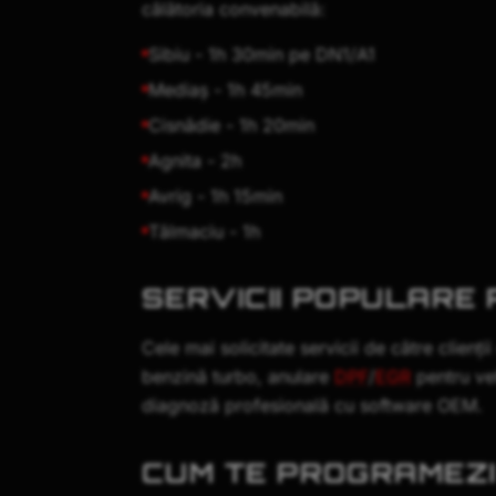
călătoria convenabilă:
Sibiu - 1h 30min pe DN1/A1
Mediaș - 1h 45min
Cisnădie - 1h 20min
Agnita - 2h
Avrig - 1h 15min
Tălmaciu - 1h
SERVICII POPULARE P
Cele mai solicitate servicii de către clienți
benzină turbo, anulare
DPF
/
EGR
pentru ve
diagnoză profesională cu software OEM.
CUM TE PROGRAMEZI 