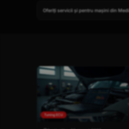
Oferiți servicii și pentru mașini din Me
Tuning ECU