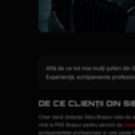
Află de ce tot mai mulți șoferi din
Experiență, echipamente profesiona
DE CE CLIENȚII DIN 
Chiar dacă distanța Sibiu-Brașov este de a
vină la PGE Brașov pentru servicii de
chip
echipamentele profesionale și cele peste 10