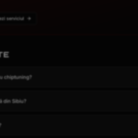
ezi serviciul
TE
ru chiptuning?
ă din Sibiu?
?