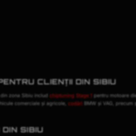
ENTRU CLIENȚII DIN SIBIU
i din zona Sibiu includ
chiptuning
Stage 1
pentru motoare die
hicule comerciale și agricole,
codări
BMW și VAG, precum ș
DIN SIBIU