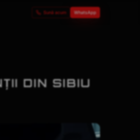
CII PROFESIONALE ÎN BRAȘOV
Sună acum
WhatsApp
II DIN SIBIU