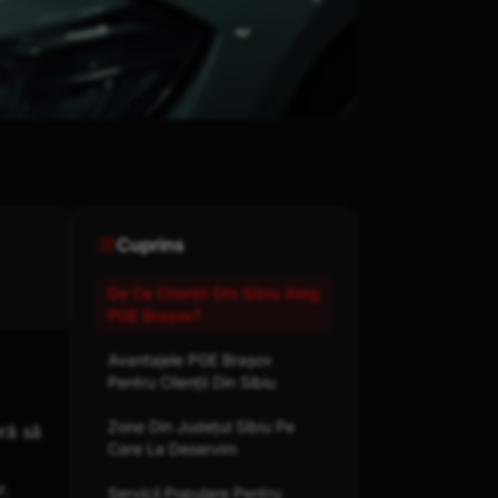
Cuprins
De Ce Clienții Din Sibiu Aleg
PGE Brașov?
Avantajele PGE Brașov
Pentru Clienții Din Sibiu
Zone Din Județul Sibiu Pe
ră să
Care Le Deservim
r.
Servicii Populare Pentru