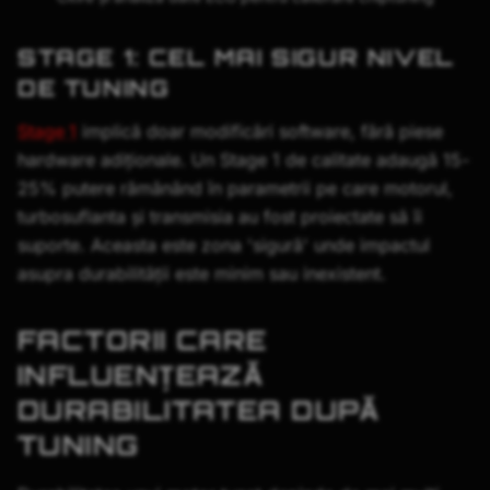
STAGE 1: CEL MAI SIGUR NIVEL
DE TUNING
Stage 1
implică doar modificări software, fără piese
hardware adiționale. Un Stage 1 de calitate adaugă 15-
25% putere rămânând în parametrii pe care motorul,
turbosuflanta și transmisia au fost proiectate să îi
suporte. Aceasta este zona 'sigură' unde impactul
asupra durabilității este minim sau inexistent.
FACTORII CARE
INFLUENȚEAZĂ
DURABILITATEA DUPĂ
TUNING