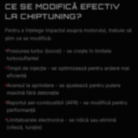
CE SE MODIFICĂ EFECTIV
LA CHIPTUNING?
Pentru a înțelege impactul asupra motorului, trebuie să
știm ce se modifică:
Presiunea turbo (boost) - se crește în limitele
turbosuflantei
Timpii de injecție - se optimizează pentru ardere mai
eficientă
Avansul la aprindere - se ajustează pentru putere
maximă fără detonație
Raportul aer-combustibil (AFR) - se modifică pentru
performanță
Limitatoarele electronice - se ridică sau elimină
(viteză, turație)