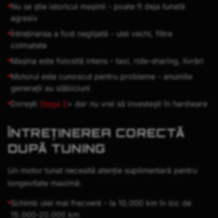
Nu se știe istoricul mașinii - poate fi deja tunată
agresiv
Întreținerea a fost neglijată - ulei vechi, filtre
colmatate
Mașina este folosită intens - taxi, ride-sharing, livrări
Motorul este cunoscut pentru probleme - anumite
generații au slăbiciuni
Dorești
Stage 2
+ dar nu vrei să investești în hardware
ÎNTREȚINEREA CORECTĂ
DUPĂ TUNING
Un motor tunat necesită atenție suplimentară pentru
longevitate maximă:
Schimb ulei mai frecvent - la 10.000 km în loc de
15.000-20.000 km