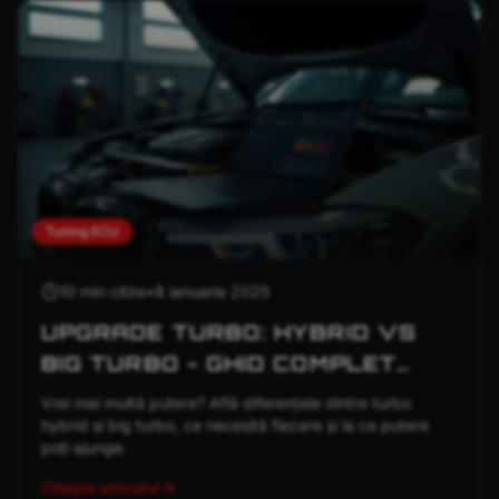
Tuning ECU
10 min
citire
•
8 ianuarie 2025
UPGRADE TURBO: HYBRID VS
BIG TURBO - GHID COMPLET
PENTRU PERFORMANȚĂ
Vrei mai multă putere? Află diferențele dintre turbo
hybrid și big turbo, ce necesită fiecare și la ce putere
poți ajunge.
Citește articolul