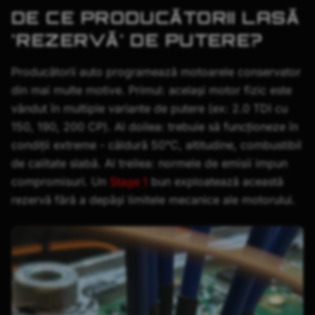
DE CE PRODUCĂTORII LASĂ
'REZERVĂ' DE PUTERE?
Producătorii auto programează motoarele conservator
din mai multe motive. Primul: același motor fizic este
vândut în multiple variante de putere (ex: 2.0 TDI cu
150, 190, 200 CP). Al doilea: trebuie să funcționeze în
condiții extreme - căldură 50°C, altitudine, combustibil
de calitate slabă. Al treilea: normele de emisii impun
compromisuri. Un
Stage 1
bun exploatează această
rezervă fără a depăși limitele mecanice ale motorului.