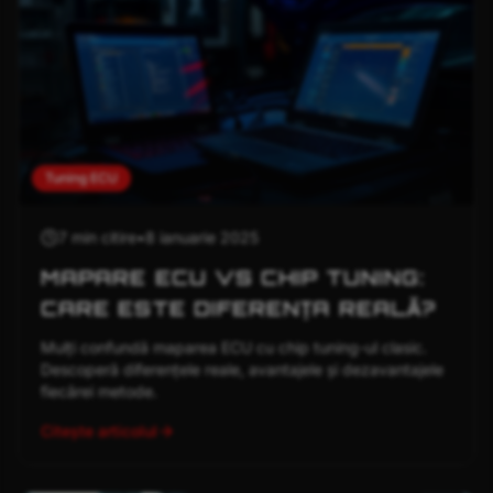
Tuning ECU
7 min
citire
•
8 ianuarie 2025
MAPARE ECU VS CHIP TUNING:
CARE ESTE DIFERENȚA REALĂ?
Mulți confundă maparea ECU cu chip tuning-ul clasic.
Descoperă diferențele reale, avantajele și dezavantajele
fiecărei metode.
Citește articolul