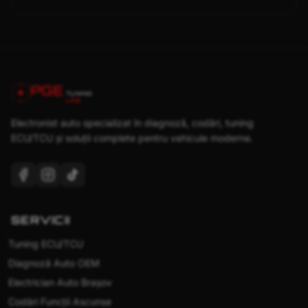
PGE
TUNING
LAB
Electronist auto specializat în diagnoză, codări, tuning
ECU/TCU și soluții complete pentru vehicule moderne.
SERVICII
Tuning ECU/TCU
Diagnoză Auto OEM
Electrician Auto Brașov
Codări Funcții Ascunse