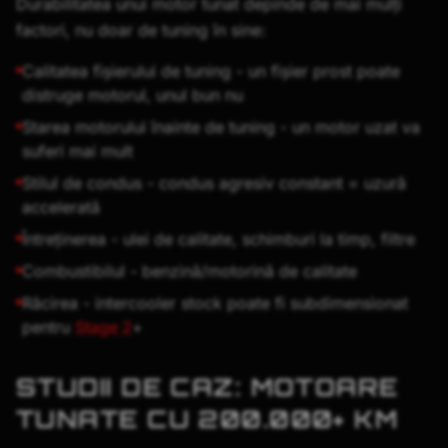
Durabilitatea unui motor tunat depinde de mai mulți
factori, nu doar de tuning în sine:
Calitatea fișierului de tuning - un fișier prost poate
distruge motorul, unul bun nu
Starea motorului înainte de tuning - un motor uzat va
suferi mai mult
Stilul de condus - condus agresiv constant = uzură
accelerată
Întreținerea - ulei de calitate, schimburi la timp, filtre
Combustibilul - benzină/motorină de calitate
Răcirea - intercooler stock poate fi subdimensionat
pentru
Stage 2
+
STUDII DE CAZ: MOTOARE
TUNATE CU 200.000+ KM