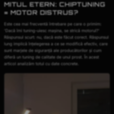
MITUL ETERN: CHIPTUNING
= MOTOR DISTRUS?
Este cea mai frecventă întrebare pe care o primim:
'Dacă îmi tuning-uiesc mașina, se strică motorul?'
Răspunsul scurt: nu, dacă este făcut corect. Răspunsul
lung implică înțelegerea a ce se modifică efectiv, care
sunt marjele de siguranță ale producătorilor și cum
diferă un tuning de calitate de unul prost. În acest
articol analizăm totul cu date concrete.