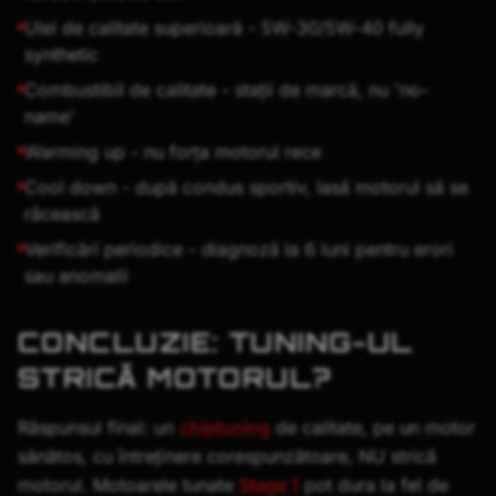
Ulei de calitate superioară - 5W-30/5W-40 fully
synthetic
Combustibil de calitate - stații de marcă, nu 'no-
name'
Warming up - nu forța motorul rece
Cool down - după condus sportiv, lasă motorul să se
răcească
Verificări periodice - diagnoză la 6 luni pentru erori
sau anomalii
CONCLUZIE: TUNING-UL
STRICĂ MOTORUL?
Răspunsul final: un
chiptuning
de calitate, pe un motor
sănătos, cu întreținere corespunzătoare, NU strică
motorul. Motoarele tunate
Stage 1
pot dura la fel de