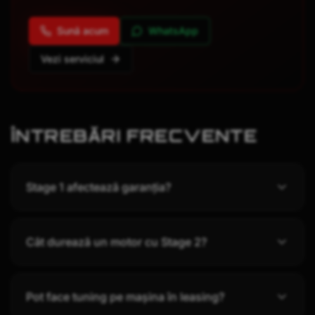
Sună acum
WhatsApp
Vezi serviciul
ÎNTREBĂRI FRECVENTE
Stage 1 afectează garanția?
Cât durează un motor cu Stage 2?
Pot face tuning pe mașina în leasing?