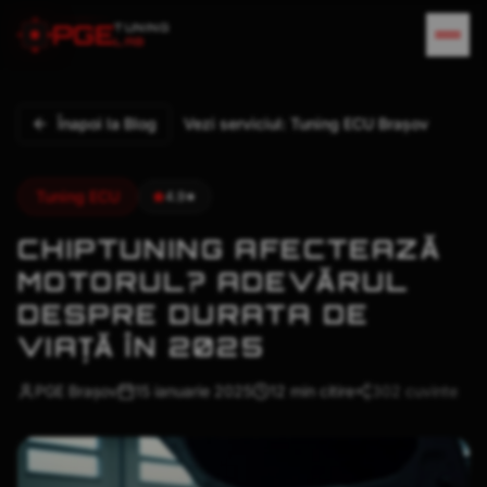
MOTOR STRICA DUPA TUNING - STAGE 2 FIA
P
G
E
TUNING
LAB
Înapoi la Blog
Vezi serviciul:
Tuning ECU Brașov
Tuning ECU
4.9★
CHIPTUNING AFECTEAZĂ
MOTORUL? ADEVĂRUL
DESPRE DURATA DE
VIAȚĂ ÎN 2025
CHIPTUNING MOTOR - DURATA VIATA MOTOR
PGE Brașov
15 ianuarie 2025
12 min
citire
302
cuvinte