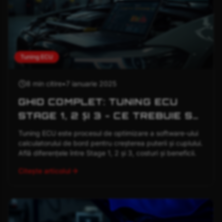
Tuning ECU
8 min
citire
•
7 ianuarie 2025
GHID COMPLET: TUNING ECU
STAGE 1, 2 ȘI 3 - CE TREBUIE SĂ
ȘTII ÎN 2025
Tuning ECU este procesul de optimizare a software-ului
calculatorului de bord pentru creșterea puterii și cuplului.
Află diferențele între Stage 1, 2 și 3, costuri și beneficii.
Citește articolul