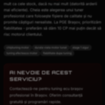
mult ca cele stock, dacă nu mai mult (datorită arderii
mai eficiente). Cheia este alegerea unui tuner
profesionist care folosește fișiere de calitate și nu
promite câștiguri nerealiste. La PGE Brașov, prioritizăm
fiabilitatea - preferăm să dăm 10 CP mai puțin decât să
risc motorul clientului.
chiptuning motor
durata viata motor tunat
stage 1 sigur
tuning afecteaza motor
fiabilitate dupa tuning
AI NEVOIE DE ACEST
SERVICIU?
Contactează-ne pentru
tuning ecu brașov
profesional în Brașov. Oferim consultanță
gratuită și programări rapide.