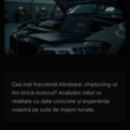
Cea mai frecventă întrebare: chiptuning-ul
îmi strică motorul? Analizăm mitul vs
realitate cu date concrete și experiența
noastră pe sute de mașini tunate.