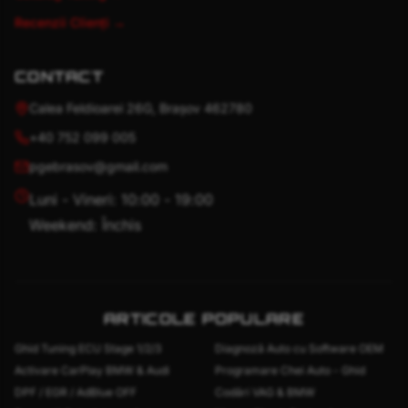
Recenzii Clienți →
CONTACT
Calea Feldioarei 26G, Brașov 462780
+40 752 099 005
pgebrasov@gmail.com
Luni - Vineri: 10:00 - 19:00
Weekend: Închis
ARTICOLE POPULARE
Ghid Tuning ECU Stage 1/2/3
Diagnoză Auto cu Software OEM
Activare CarPlay BMW & Audi
Programare Chei Auto - Ghid
DPF / EGR / AdBlue OFF
Codări VAG & BMW