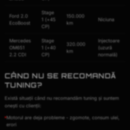
Stage
Ford 2.0
150.000
1 (+45
Niciuna
EcoBoost
km
CP)
Mercedes
Stage
Injectoare
320.000
OM651
1 (+40
(uzură
km
2.2 CDI
CP)
normală)
CÂND NU SE RECOMANDĂ
TUNING?
Există situații când nu recomandăm tuning și suntem
onești cu clienții:
Motorul are deja probleme - zgomote, consum ulei,
erori