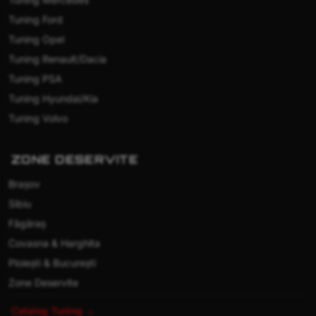
Tuning Ford
Tuning Opel
Tuning Renault/Dacia
Tuning PSA
Tuning Hyundai/Kia
Tuning Volvo
ZONE DESERVITE
Brașov
Sibiu
Făgăraș
Covasna & Harghita
Ploiești & București
Zone Deservite
Catalog Tuning →