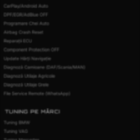
CarPlay/Android Auto
DPF/EGR/AdBlue OFF
Programare Chei Auto
Airbag Crash Reset
Reparații ECU
Component Protection OFF
Update Hărți Navigație
Diagnoză Camioane (DAF/Scania/MAN)
Diagnoză Utilaje Agricole
Diagnoză Utilaje Grele
File Service Remote (WhatsApp)
TUNING PE MĂRCI
Tuning BMW
Tuning VAG
Tuning Mercedes